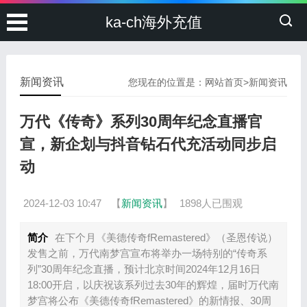
ka-ch海外充值
新闻资讯
您现在的位置是：
网站首页
>
新闻资讯
万代《传奇》系列30周年纪念直播官
宣，新企划与抖音钻石代充活动同步启
动
2024-12-03 10:47
【
新闻资讯
】
1898人已围观
简介
在下个月《美德传奇fRemastered》（圣恩传说）
发售之前，万代南梦宫宣布将举办一场特别的“传奇系
列”30周年纪念直播，预计北京时间2024年12月16日
18:00开启，以庆祝该系列过去30年的辉煌，届时万代南
梦宫将公布《美德传奇fRemastered》的新情报、30周